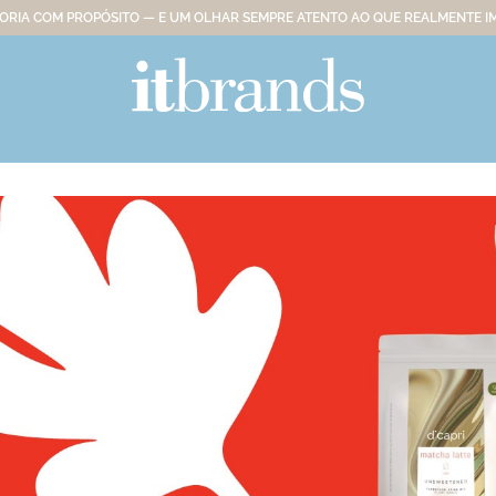
RIA COM PROPÓSITO — E UM OLHAR SEMPRE ATENTO AO QUE REALMENTE I