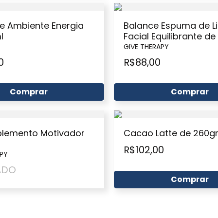
e Ambiente Energia
Balance Espuma de L
l
Facial Equilibrante de
GIVE THERAPY
0
R$
88,00
Comprar
Comprar
plemento Motivador
Cacao Latte de 260g
R$
102,00
APY
ADO
Comprar