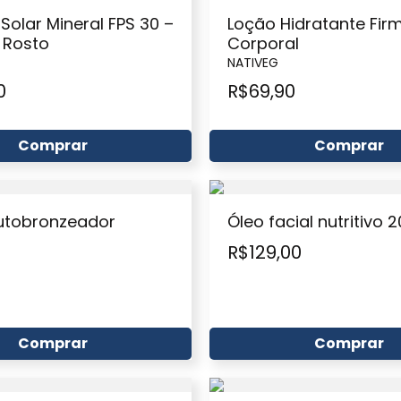
 Solar Mineral FPS 30 –
Loção Hidratante Fir
 Rosto
Corporal
NATIVEG
0
R$
69,90
Comprar
Comprar
utobronzeador
Óleo facial nutritivo 
R$
129,00
Comprar
Comprar