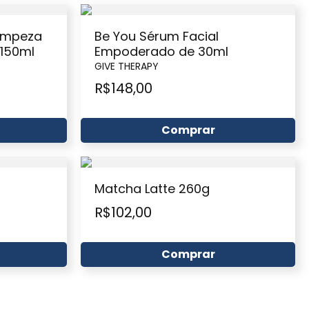
impeza
Be You Sérum Facial
 150ml
Empoderado de 30ml
GIVE THERAPY
R$
148,00
Comprar
r
Matcha Latte 260g
R$
102,00
Comprar