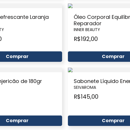
Refrescante Laranja
Óleo Corporal Equilíbr
Reparador
TY
INNER BEAUTY
0
R$
192,00
Comprar
Comprar
jericão de 180gr
Sabonete Líquido Ene
SEIVAROMA
0
R$
145,00
Comprar
Comprar