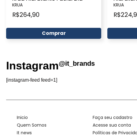
KRUA
KRUA
R$
264,90
R$
224,
Comprar
Instagram
@it_brands
[instagram-feed feed=1]
Inicio
Faça seu cadastro
Quem Somos
Acesse sua conta
It news
Políticas de Privacid