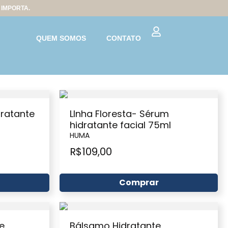
IMPORTA.
QUEM SOMOS
CONTATO
dratante
LInha Floresta- Sérum
hidratante facial 75ml
HUMA
R$
109,00
Comprar
te
Bálsamo Hidratante