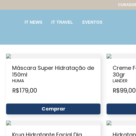
CURADOR
IT NEWS
IT TRAVEL
EVENTOS
Máscara Super Hidratação de
Creme Fa
150ml
30gr
HUMA
LANDER
R$
179,00
R$
99,00
Comprar
Krua Hidratante Facial Dia
Hidratan