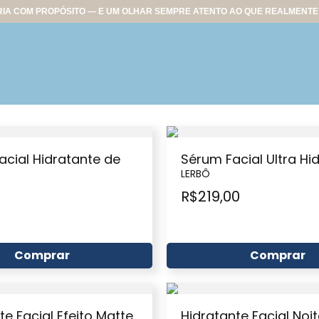
IA COM PROPÓSITO — E UM OLHAR SEMPRE ATENTO AO QUE REALMENTE 
cial Hidratante de
Sérum Facial Ultra Hi
LERBÔ
R$
219,00
Comprar
Comprar
te Facial Efeito Matte
Hidratante Facial Noi