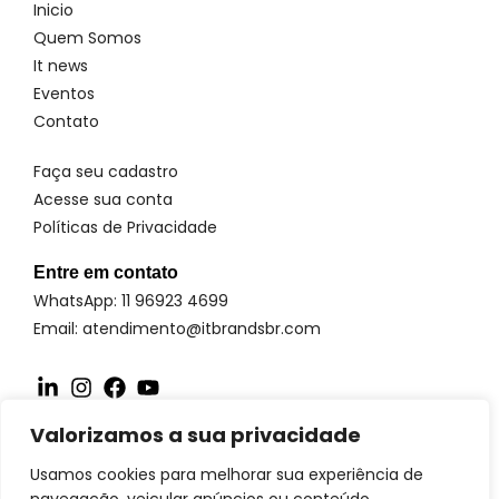
Inicio
Quem Somos
It news
Eventos
Contato
Faça seu cadastro
Acesse sua conta
Políticas de Privacidade
Entre em contato
WhatsApp: 11 96923 4699
Email: atendimento@itbrandsbr.com
Valorizamos a sua privacidade
© 2025 IT brands - Todos os direitos reservados. SANTA FOSCA
COMERCIO E SERVICOS LTDA CNPJ: 72.944.390/0001-69
Usamos cookies para melhorar sua experiência de