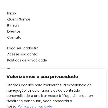
Inicio
Quem Somos
It news
Eventos
Contato
Faça seu cadastro
Acesse sua conta
Políticas de Privacidade
Entre em contato
Valorizamos a sua privacidade
WhatsApp: 11 96923 4699
Email: atendimento@itbrandsbr.com
Usamos cookies para melhorar sua experiência de
navegação, veicular anúncios ou conteúdo
personalizado e analisar nosso tráfego. Ao clicar em
“Aceitar e continuar”, você concorda a
nossa
Política de privacidade