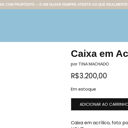
IA COM PROPÓSITO — E UM OLHAR SEMPRE ATENTO AO QUE REALMENTE 
Caixa em Acr
por
TINA MACHADO
R$
3.200,00
Em estoque
ADICIONAR AO CARRINH
Caixa em acrílico, foto p