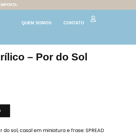
IMPORTA.
QUEM SOMOS
CONTATO
ílico – Por do Sol
O
or do sol, casal em miniatura e frase: SPREAD