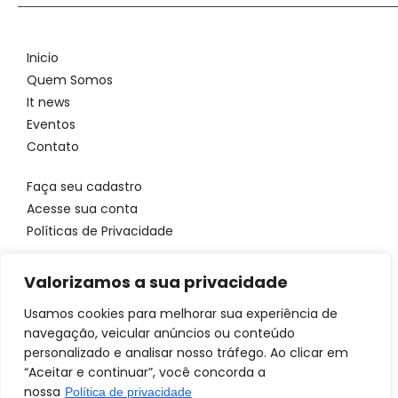
Inicio
Quem Somos
It news
Eventos
Contato
Faça seu cadastro
Acesse sua conta
Políticas de Privacidade
Entre em contato
Valorizamos a sua privacidade
WhatsApp: 11 96923 4699
Email: atendimento@itbrandsbr.com
Usamos cookies para melhorar sua experiência de
navegação, veicular anúncios ou conteúdo
personalizado e analisar nosso tráfego. Ao clicar em
“Aceitar e continuar”, você concorda a
nossa
Política de privacidade