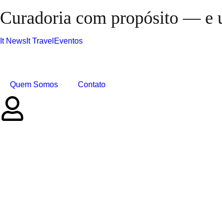
Curadoria com propósito — e u
It News
It Travel
Eventos
Quem Somos
Contato