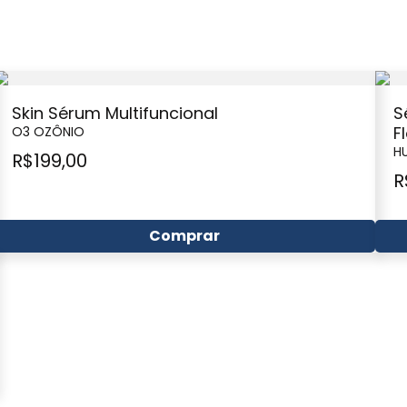
Skin Sérum Multifuncional
S
F
O3 OZÔNIO
H
R$
199,00
R
Comprar