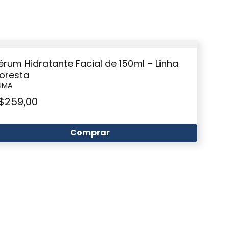
érum Hidratante Facial de 150ml – Linha
loresta
UMA
$
259,00
Comprar