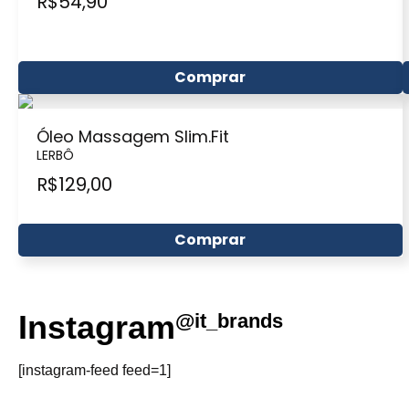
R$
54,90
Comprar
Óleo Massagem Slim.Fit
LERBÔ
R$
129,00
Comprar
Instagram
@it_brands
[instagram-feed feed=1]