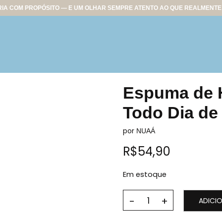
IA COM PROPÓSITO — E UM OLHAR SEMPRE ATENTO AO QUE REALMENTE 
Espuma de H
Todo Dia de
por
NUAÁ
R$
54,90
Em estoque
ADICI