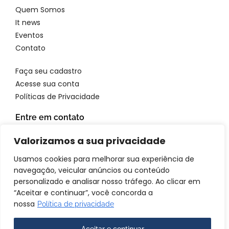
Quem Somos
It news
Eventos
Contato
Faça seu cadastro
Acesse sua conta
Políticas de Privacidade
Entre em contato
WhatsApp: 11 96923 4699
Valorizamos a sua privacidade
Email: atendimento@itbrandsbr.com
Usamos cookies para melhorar sua experiência de
navegação, veicular anúncios ou conteúdo
personalizado e analisar nosso tráfego. Ao clicar em
“Aceitar e continuar”, você concorda a
© 2025 IT brands - Todos os direitos reservados. SANTA FOSCA
nossa
Política de privacidade
COMERCIO E SERVICOS LTDA CNPJ: 72.944.390/0001-69