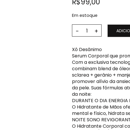
R$
99,00
Em estoque
ADICI
Xô Desânimo
Serum Corporal que prom
Com a exclusiva tecnolog
combinam blend de óleos e
sclarea + gerânio + manje
promover alívio da ansie
da pele. Suas fórmulas 
da noite:
DURANTE O DIA ENERGIA 
O Hidratante de Mãos of
mental e físico, hidrata
NOITE SONO REVIGORANT
O Hidratante Corporal co