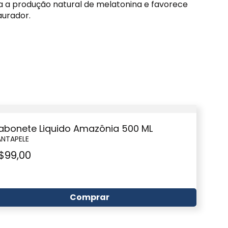
la a produção natural de melatonina e favorece
aurador.
abonete Liquido Amazônia 500 ML
ANTAPELE
$
99,00
Comprar