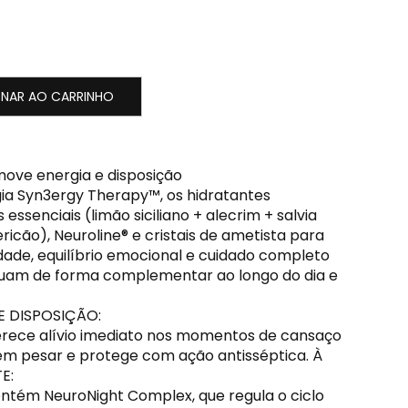
ONAR AO CARRINHO
ove energia e disposição
ia Syn3ergy Therapy™, os hidratantes
ssenciais (limão siciliano + alecrim + salvia
ricão), Neuroline® e cristais de ametista para
dade, equilíbrio emocional e cuidado completo
atuam de forma complementar ao longo do dia e
E DISPOSIÇÃO:
erece alívio imediato nos momentos de cansaço
 sem pesar e protege com ação antisséptica. À
E:
ntém NeuroNight Complex, que regula o ciclo