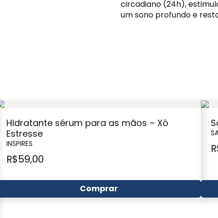
circadiano (24h), estimu
um sono profundo e rest
Hidratante sérum para as mãos – Xô
S
Estresse
S
INSPIRES
R
R$
59,00
Comprar