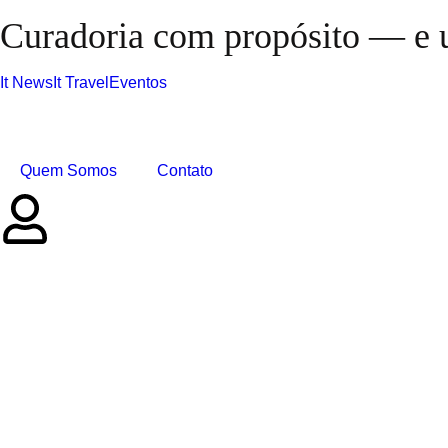
Curadoria com propósito — e u
It News
It Travel
Eventos
Quem Somos
Contato