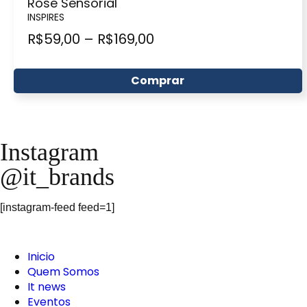
Rose Sensorial
INSPIRES
R$
59,00
–
R$
169,00
Comprar
Instagram
@it_brands
[instagram-feed feed=1]
Inicio
Quem Somos
It news
Eventos