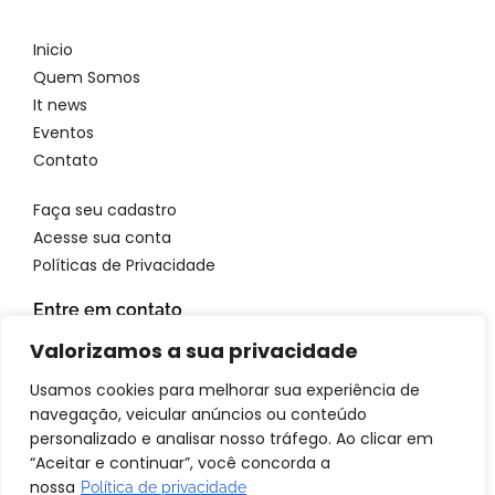
Inicio
Quem Somos
It news
Eventos
Contato
Faça seu cadastro
Acesse sua conta
Políticas de Privacidade
Entre em contato
WhatsApp: 11 96923 4699
Valorizamos a sua privacidade
Email: atendimento@itbrandsbr.com
Usamos cookies para melhorar sua experiência de
navegação, veicular anúncios ou conteúdo
personalizado e analisar nosso tráfego. Ao clicar em
“Aceitar e continuar”, você concorda a
nossa
Política de privacidade
© 2025 IT brands - Todos os direitos reservados. SANTA FOSCA