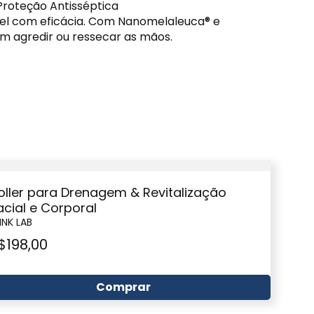
.Proteção Antisséptica
gel com eficácia. Com Nanomelaleuca® e
em agredir ou ressecar as mãos.
oller para Drenagem & Revitalização
acial e Corporal
INK LAB
$
198,00
Comprar