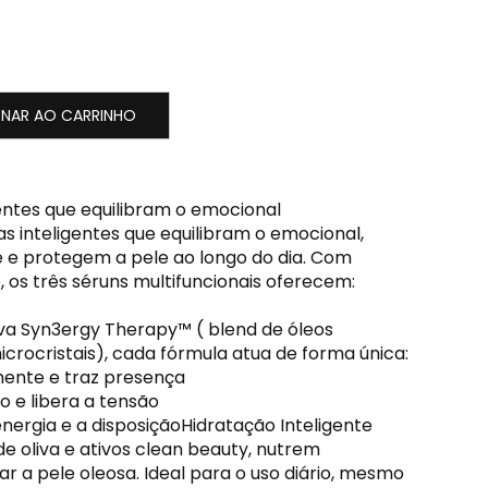
ONAR AO CARRINHO
gentes que equilibram o emocional
as inteligentes que equilibram o emocional,
e protegem a pele ao longo do dia. Com
, os três séruns multifuncionais oferecem:
va Syn3ergy Therapy™ ( blend de óleos
icrocristais), cada fórmula atua de forma única:
ente e traz presença
o e libera a tensão
nergia e a disposiçãoHidratação Inteligente
e oliva e ativos clean beauty, nutrem
 a pele oleosa. Ideal para o uso diário, mesmo