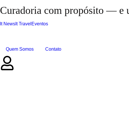
Curadoria com propósito — e u
It News
It Travel
Eventos
Quem Somos
Contato