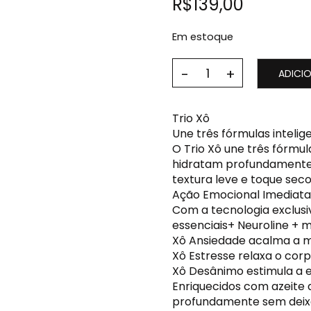
R$
139,00
Em estoque
ADICI
Trio Xô
Une três fórmulas inteli
O Trio Xô une três fórmul
hidratam profundamente 
textura leve e toque seco
Ação Emocional Imediata
Com a tecnologia exclusi
essenciais+ Neuroline + m
Xô Ansiedade acalma a m
Xô Estresse relaxa o corp
Xô Desânimo estimula a e
Enriquecidos com azeite d
profundamente sem deixar