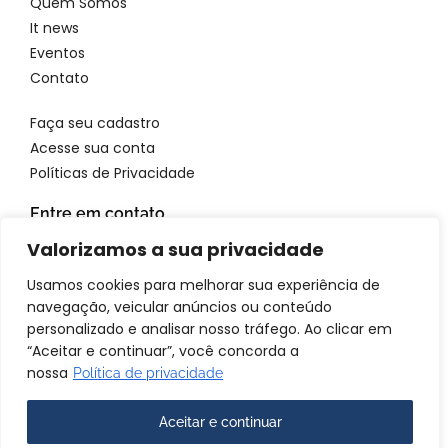
Quem Somos
It news
Eventos
Contato
Faça seu cadastro
Acesse sua conta
Políticas de Privacidade
Entre em contato
WhatsApp: 11 96923 4699
Valorizamos a sua privacidade
Email: atendimento@itbrandsbr.com
Usamos cookies para melhorar sua experiência de
navegação, veicular anúncios ou conteúdo
personalizado e analisar nosso tráfego. Ao clicar em
“Aceitar e continuar”, você concorda a
nossa
Política de privacidade
© 2025 IT brands - Todos os direitos reservados. SANTA FOSCA
COMERCIO E SERVICOS LTDA CNPJ: 72.944.390/0001-69
Aceitar e continuar