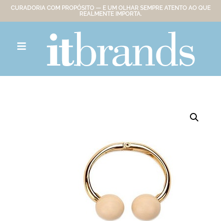
CURADORIA COM PROPÓSITO — E UM OLHAR SEMPRE ATENTO AO QUE
REALMENTE IMPORTA.