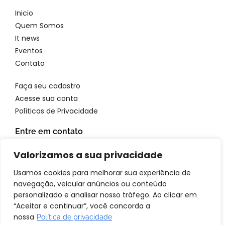
Inicio
Quem Somos
It news
Eventos
Contato
Faça seu cadastro
Acesse sua conta
Políticas de Privacidade
Entre em contato
WhatsApp: 11 96923 4699
Valorizamos a sua privacidade
Email: atendimento@itbrandsbr.com
Usamos cookies para melhorar sua experiência de
navegação, veicular anúncios ou conteúdo
personalizado e analisar nosso tráfego. Ao clicar em
“Aceitar e continuar”, você concorda a
© 2025 IT brands - Todos os direitos reservados. SANTA FOSCA
nossa
Política de privacidade
COMERCIO E SERVICOS LTDA CNPJ: 72.944.390/0001-69