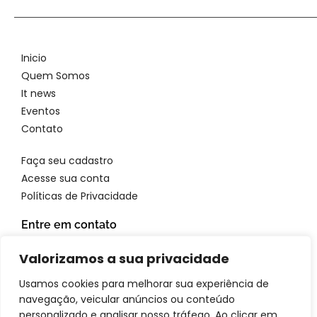
Inicio
Quem Somos
It news
Eventos
Contato
Faça seu cadastro
Acesse sua conta
Políticas de Privacidade
Entre em contato
WhatsApp: 11 96923 4699
Valorizamos a sua privacidade
Email: atendimento@itbrandsbr.com
Usamos cookies para melhorar sua experiência de
navegação, veicular anúncios ou conteúdo
personalizado e analisar nosso tráfego. Ao clicar em