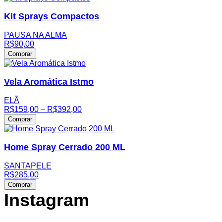
Kit Sprays Compactos
PAUSA NA ALMA
R$
90,00
Comprar
Vela Aromática Istmo
ELÃ
Price
R$
159,00
–
R$
392,00
range:
Comprar
R$159,00
through
R$392,00
Home Spray Cerrado 200 ML
SANTAPELE
R$
285,00
Comprar
Instagram