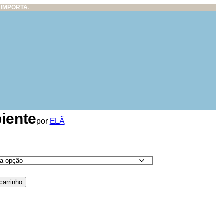
IMPORTA.
iente
por
ELÃ
carrinho