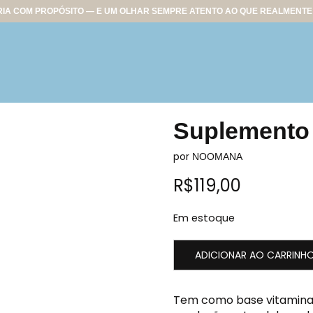
IA COM PROPÓSITO — E UM OLHAR SEMPRE ATENTO AO QUE REALMENTE 
Suplemento 
por
NOOMANA
R$
119,00
Em estoque
ADICIONAR AO CARRINH
Tem como base vitaminas,