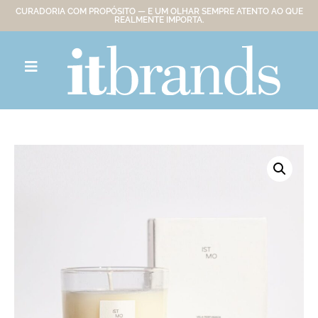
CURADORIA COM PROPÓSITO — E UM OLHAR SEMPRE ATENTO AO QUE
REALMENTE IMPORTA.