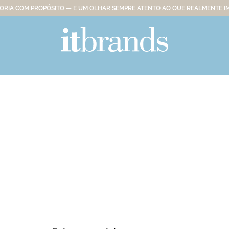
RIA COM PROPÓSITO — E UM OLHAR SEMPRE ATENTO AO QUE REALMENTE I