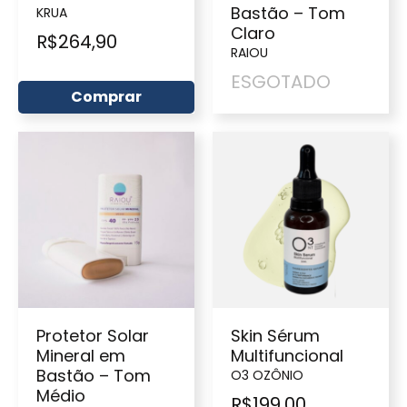
Bastão – Tom
KRUA
Claro
R$
264,90
RAIOU
ESGOTADO
Comprar
Protetor Solar
Skin Sérum
Mineral em
Multifuncional
Bastão – Tom
O3 OZÔNIO
Médio
R$
199,00