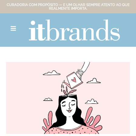
CURADORIA COM PROPÓSITO — E UM OLHAR SEMPRE ATENTO AO QUE
REALMENTE IMPORTA.