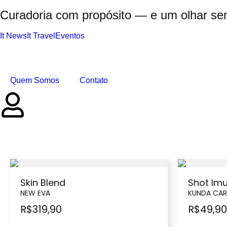
Curadoria com propósito — e um olhar se
It News
It Travel
Eventos
Quem Somos
Contato
Skin Blend
Shot Im
NEW EVA
KUNDA CAR
R$
319,90
R$
49,90