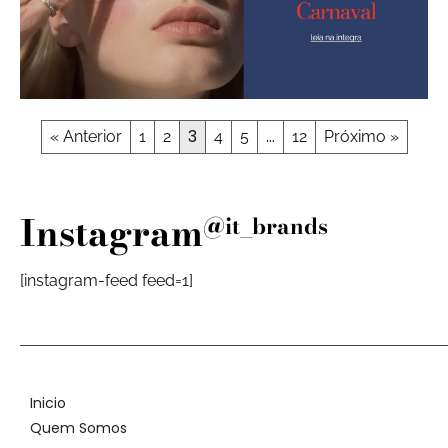
3
…
« Anterior
1
2
4
5
12
Próximo »
Instagram
@it_brands
[instagram-feed feed=1]
Inicio
Quem Somos