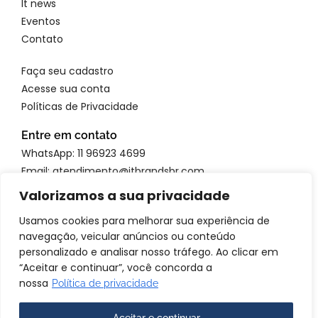
It news
Eventos
Contato
Faça seu cadastro
Acesse sua conta
Políticas de Privacidade
Entre em contato
WhatsApp: 11 96923 4699
Email: atendimento@itbrandsbr.com
Valorizamos a sua privacidade
Usamos cookies para melhorar sua experiência de
navegação, veicular anúncios ou conteúdo
© 2025 IT brands - Todos os direitos reservados. SANTA FOSCA
personalizado e analisar nosso tráfego. Ao clicar em
COMERCIO E SERVICOS LTDA CNPJ: 72.944.390/0001-69
“Aceitar e continuar”, você concorda a
nossa
Política de privacidade