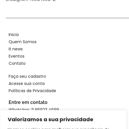
Inicio
Quem Somos
It news
Eventos
Contato
Faça seu cadastro
Acesse sua conta
Políticas de Privacidade
Entre em contato
WhatsApp: 11 96923 4699
Email: atendimento@itbrandsbr.com
Valorizamos a sua privacidade