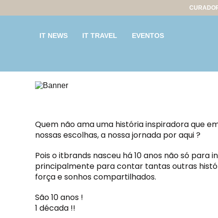
CURADOR
IT NEWS
IT TRAVEL
EVENTOS
Quem não ama uma história inspiradora que emoci
nossas escolhas, a nossa jornada por aqui ?
Pois o itbrands nasceu há 10 anos não só para in
principalmente para contar tantas outras histór
força e sonhos compartilhados.
São 10 anos !
1 década !!