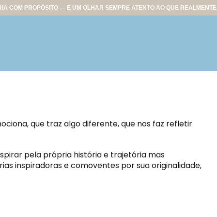
IA COM PROPÓSITO — E UM OLHAR SEMPRE ATENTO AO QUE REALMENTE 
ona, que traz algo diferente, que nos faz refletir
spirar pela própria história e trajetória mas
ias inspiradoras e comoventes por sua originalidade,