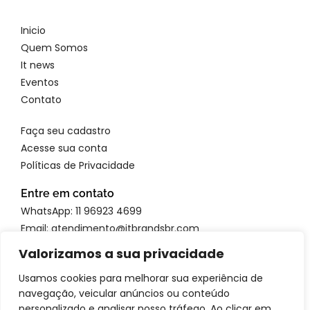
Inicio
Quem Somos
It news
Eventos
Contato
Faça seu cadastro
Acesse sua conta
Políticas de Privacidade
Entre em contato
WhatsApp: 11 96923 4699
Email: atendimento@itbrandsbr.com
Valorizamos a sua privacidade
Usamos cookies para melhorar sua experiência de
navegação, veicular anúncios ou conteúdo
© 2025 IT brands - Todos os direitos reservados. SANTA FOSCA
personalizado e analisar nosso tráfego. Ao clicar em