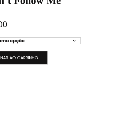
’t Follow Me”
00
ONAR AO CARRINHO