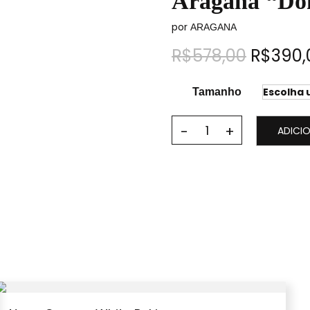
Aragäna “Don
por
ARAGANA
R$
578,00
R$
390,
Tamanho
ADICI