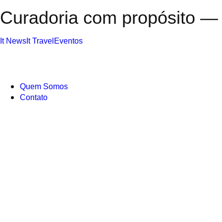
Curadoria com propósito — 
It News
It Travel
Eventos
Quem Somos
Contato