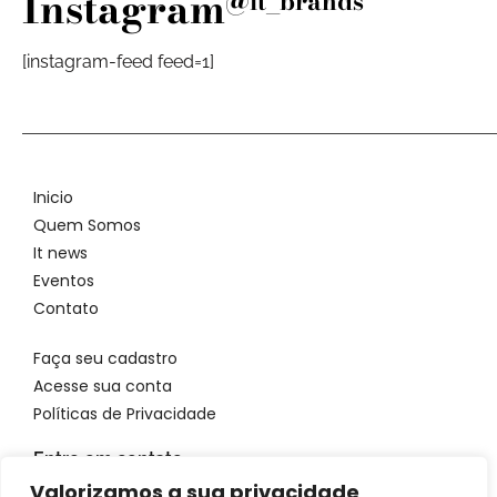
Instagram
@it_brands
[instagram-feed feed=1]
Inicio
Quem Somos
It news
Eventos
Contato
Faça seu cadastro
Acesse sua conta
Políticas de Privacidade
Entre em contato
WhatsApp: 11 96923 4699
Valorizamos a sua privacidade