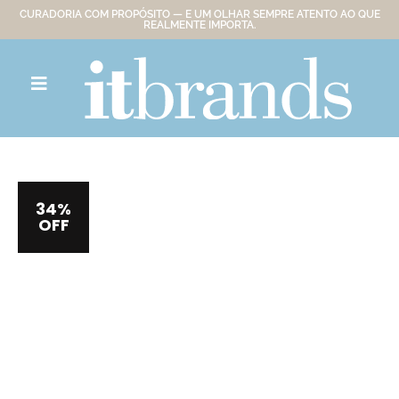
CURADORIA COM PROPÓSITO — E UM OLHAR SEMPRE ATENTO AO QUE
REALMENTE IMPORTA.
34%
OFF