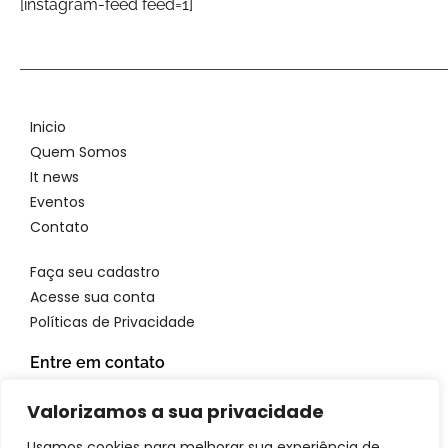
[instagram-feed feed=1]
Inicio
Quem Somos
It news
Eventos
Contato
Faça seu cadastro
Acesse sua conta
Políticas de Privacidade
Entre em contato
WhatsApp: 11 96923 4699
Valorizamos a sua privacidade
Email: atendimento@itbrandsbr.com
Usamos cookies para melhorar sua experiência de