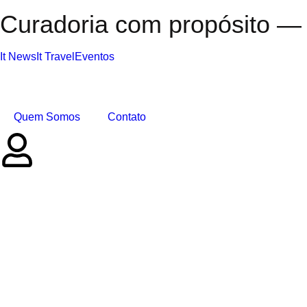
Curadoria com propósito — 
It News
It Travel
Eventos
Quem Somos
Contato