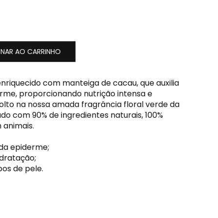
ONAR AO CARRINHO
enriquecido com manteiga de cacau, que auxilia
rme, proporcionando nutrição intensa e
olto na nossa amada fragrância floral verde da
ado com 90% de ingredientes naturais, 100%
 animais.
da epiderme;
idratação;
pos de pele.