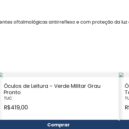
ntes oftalmológicas antirreflexo e com proteção da luz a
Óculos de Leitura – Verde Militar Grau
Ó
Pronto
T
TUC
T
R$
419,00
R
Comprar