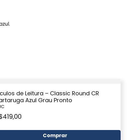
zul.
culos de Leitura – Classic Round CR
artaruga Azul Grau Pronto
UC
$
419,00
Comprar