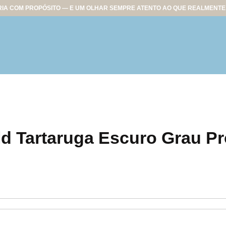
IA COM PROPÓSITO — E UM OLHAR SEMPRE ATENTO AO QUE REALMENTE 
ld Tartaruga Escuro Grau P