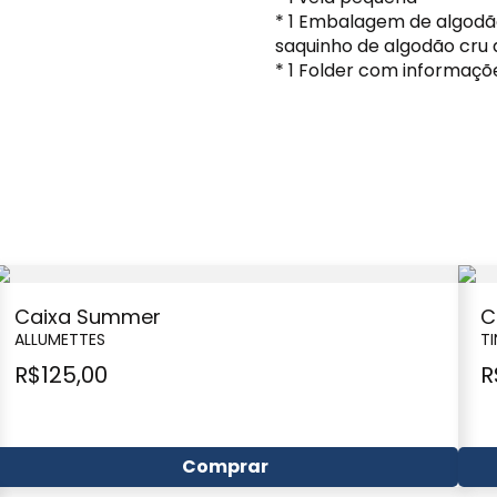
* 1 Embalagem de algodã
saquinho de algodão cru q
* 1 Folder com informaçõe
Caixa Summer
C
ALLUMETTES
T
R$
125,00
R
Comprar