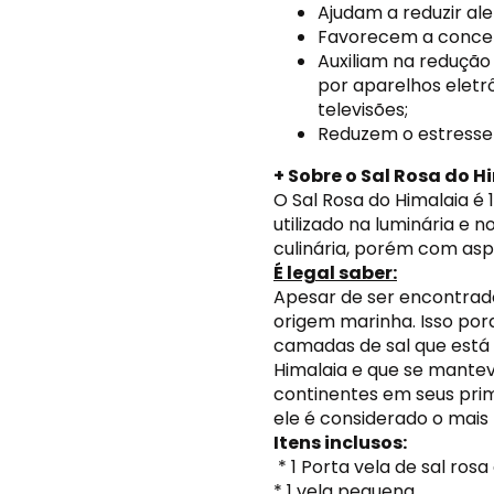
Ajudam a reduzir ale
Favorecem a concen
Auxiliam na redução 
por aparelhos eletr
televisões;
Reduzem o estresse d
+ Sobre o Sal Rosa do H
O Sal Rosa do Himalaia é 1
utilizado na luminária e 
culinária, porém com asp
É legal saber:
Apesar de ser encontrado
origem marinha. Isso por
camadas de sal que está
Himalaia e que se mante
continentes em seus prim
ele é considerado o mais 
Itens inclusos:
* 1 Porta vela de sal rosa
* 1 vela pequena