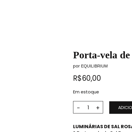
IA COM PROPÓSITO — E UM OLHAR SEMPRE ATENTO AO QUE REALMENTE 
Porta-vela d
por
EQUILIBRIUM
R$
60,00
Em estoque
ADICI
LUMINÁRIAS DE SAL RO