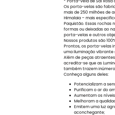
* Porta-vela de Sal Rosa
Os porta-velas são fabri
mais de 250 milhões de a
Himalaia – mais especifi
Paquistão. Essas rochas n
formas ou deixadas ao na
porta-velas e outros obje
Nossos produtos são 100%
Prontos, os porta-velas
uma iluminação vibrante 
Além de peças atraentes
acredita-se que as Luminá
também trazem inúmeros 
Conheça alguns deles:
Potencializam a se
Purificam o ar do am
Aumentam os níveis 
Melhoram a qualidad
Emitem uma luz agr
aconchegante;