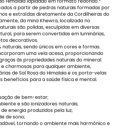
 do Himalaia lapidado em formato redondo.*
cados a partir de pedras naturais formadas por
nos e extraídas diretamente da Cordilheiras do
camente, da mina Khewra, localizada no
aturais são polidas, esculpidas em diversas
tural, para serem convertidas em luminárias,
tos decorativos.
 naturais, sendo únicos em cores e formas.
 incorporam uma vela acesa, proporcionando
graças às propriedades naturais do mineral.
 e charmosas para qualquer ambiente,
rias de Sal Rosa do Himalaia e os porta-velas
benefícios para a saúde física e mental.
nsação de bem-estar;
biente e são ionizadores naturais;
de energia produzidos pela luz;
e de sono;
adável, tornando o ambiente mais harmônico e