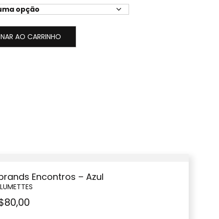
ONAR AO CARRINHO
tbrands Encontros – Azul
LLUMETTES
$
80,00