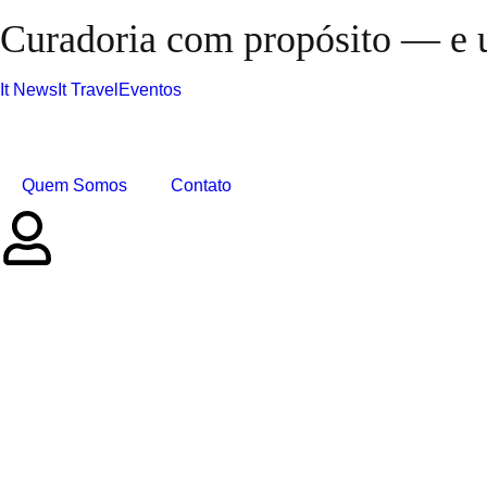
Curadoria com propósito — e u
It News
It Travel
Eventos
Quem Somos
Contato