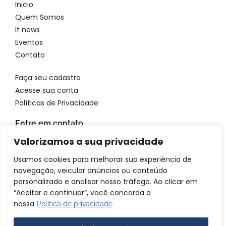
Inicio
Quem Somos
It news
Eventos
Contato
Faça seu cadastro
Acesse sua conta
Políticas de Privacidade
Entre em contato
WhatsApp: 11 96923 4699
Valorizamos a sua privacidade
Email: atendimento@itbrandsbr.com
Usamos cookies para melhorar sua experiência de
navegação, veicular anúncios ou conteúdo
personalizado e analisar nosso tráfego. Ao clicar em
“Aceitar e continuar”, você concorda a
nossa
Política de privacidade
© 2025 IT brands - Todos os direitos reservados. SANTA FOSCA
COMERCIO E SERVICOS LTDA CNPJ: 72.944.390/0001-69