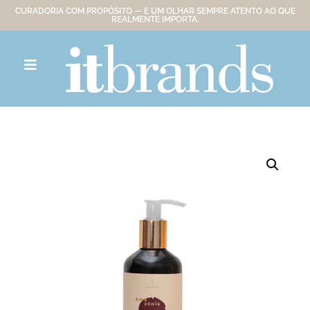
CURADORIA COM PROPÓSITO — E UM OLHAR SEMPRE ATENTO AO QUE
REALMENTE IMPORTA.