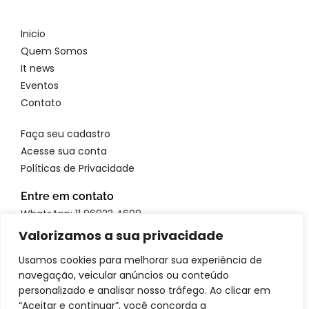
Inicio
Quem Somos
It news
Eventos
Contato
Faça seu cadastro
Acesse sua conta
Políticas de Privacidade
Entre em contato
WhatsApp: 11 96923 4699
Email: atendimento@itbrandsbr.com
Valorizamos a sua privacidade
Usamos cookies para melhorar sua experiência de
navegação, veicular anúncios ou conteúdo
personalizado e analisar nosso tráfego. Ao clicar em
“Aceitar e continuar”, você concorda a
© 2025 IT brands - Todos os direitos reservados. SANTA FOSCA