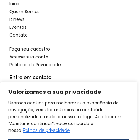
Inicio
Quem Somos
It news
Eventos
Contato
Faça seu cadastro
Acesse sua conta
Políticas de Privacidade
Entre em contato
WhatsApp: 11 96923 4699
Valorizamos a sua privacidade
Email: atendimento@itbrandsbr.com
Usamos cookies para melhorar sua experiência de
navegação, veicular anúncios ou conteúdo
personalizado e analisar nosso tráfego. Ao clicar em
“Aceitar e continuar”, você concorda a
© 2025 IT brands - Todos os direitos reservados. SANTA FOSCA
nossa
Política de privacidade
COMERCIO E SERVICOS LTDA CNPJ: 72.944.390/0001-69