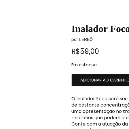
Inalador Foc
por
LERBÔ
R$
59,00
Em estoque
ADICIONAR AO CARRINH
O Inalador Foco será seu
de bastante concentraçã
uma apresentação no tra
relatórios que pedem co
Conte com a atuação da s