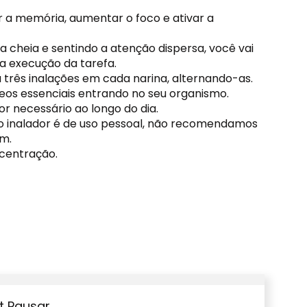
r a memória, aumentar o foco e ativar a
 cheia e sentindo a atenção dispersa, você vai
na execução da tarefa.
rês inalações em cada narina, alternando-as.
leos essenciais entrando no seu organismo.
or necessário ao longo do dia.
 o inalador é de uso pessoal, não recomendamos
ém.
ncentração.
it Pausar