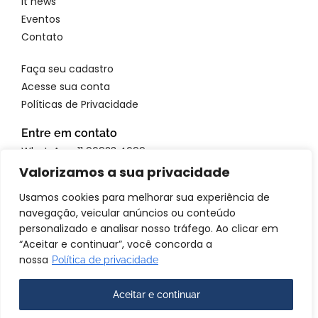
It news
Eventos
Contato
Faça seu cadastro
Acesse sua conta
Políticas de Privacidade
Entre em contato
WhatsApp: 11 96923 4699
Email: atendimento@itbrandsbr.com
Valorizamos a sua privacidade
Usamos cookies para melhorar sua experiência de
navegação, veicular anúncios ou conteúdo
personalizado e analisar nosso tráfego. Ao clicar em
“Aceitar e continuar”, você concorda a
© 2025 IT brands - Todos os direitos reservados. SANTA FOSCA
COMERCIO E SERVICOS LTDA CNPJ: 72.944.390/0001-69
nossa
Política de privacidade
Aceitar e continuar