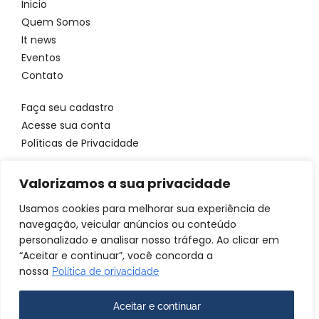
Inicio
Quem Somos
It news
Eventos
Contato
Faça seu cadastro
Acesse sua conta
Políticas de Privacidade
Entre em contato
Valorizamos a sua privacidade
WhatsApp: 11 96923 4699
Email: atendimento@itbrandsbr.com
Usamos cookies para melhorar sua experiência de
navegação, veicular anúncios ou conteúdo
personalizado e analisar nosso tráfego. Ao clicar em
“Aceitar e continuar”, você concorda a
nossa
Política de privacidade
© 2025 IT brands - Todos os direitos reservados. SANTA FOSCA
COMERCIO E SERVICOS LTDA CNPJ: 72.944.390/0001-69
Aceitar e continuar