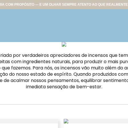
IA COM PROPÓSITO — E UM OLHAR SEMPRE ATENTO AO QUE REALMENTE 
riada por verdadeiros apreciadores de incensos que te
feitas com ingredientes naturais, para produzir o mais pur
que fazemos. Para nós, os incensos vão muito além do
ão do nosso estado de espírito. Quando produzidos com o
e de acalmar nossos pensamentos, equilibrar sentimento
imediata sensação de bem-estar.