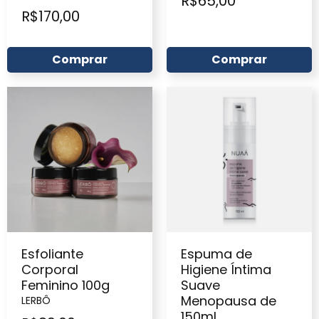
R$
65,00
R$
170,00
Comprar
Comprar
Esfoliante
Espuma de
Corporal
Higiene Íntima
Feminino 100g
Suave
Menopausa de
LERBÔ
150ml