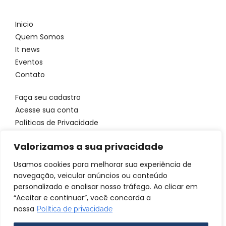
Inicio
Quem Somos
It news
Eventos
Contato
Faça seu cadastro
Acesse sua conta
Políticas de Privacidade
Entre em contato
Valorizamos a sua privacidade
WhatsApp: 11 96923 4699
Usamos cookies para melhorar sua experiência de
Email: atendimento@itbrandsbr.com
navegação, veicular anúncios ou conteúdo
personalizado e analisar nosso tráfego. Ao clicar em
“Aceitar e continuar”, você concorda a
nossa
Política de privacidade
© 2025 IT brands - Todos os direitos reservados. SANTA FOSCA