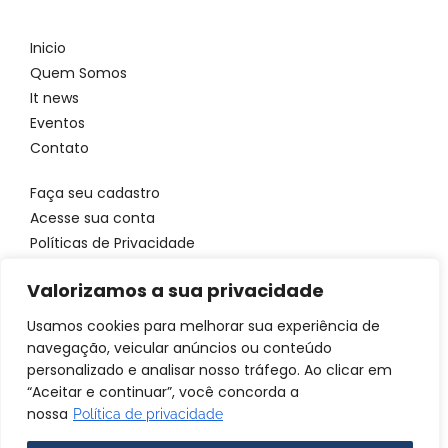
Inicio
Quem Somos
It news
Eventos
Contato
Faça seu cadastro
Acesse sua conta
Políticas de Privacidade
Entre em contato
Valorizamos a sua privacidade
WhatsApp: 11 96923 4699
Usamos cookies para melhorar sua experiência de
Email: atendimento@itbrandsbr.com
navegação, veicular anúncios ou conteúdo
personalizado e analisar nosso tráfego. Ao clicar em
“Aceitar e continuar”, você concorda a
nossa
Política de privacidade
© 2025 IT brands - Todos os direitos reservados. SANTA FOSCA