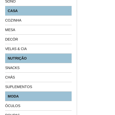
SONO
CASA
COZINHA
MESA
DECÓR
VELAS & CIA
NUTRIÇÃO
SNACKS
CHÁS
SUPLEMENTOS
MODA
ÓCULOS