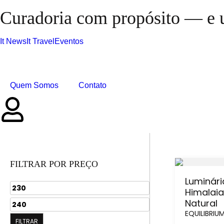
Curadoria com propósito — e u
It News
It Travel
Eventos
Quem Somos
Contato
FILTRAR POR PREÇO
Luminári
Himalaia
Natural
EQUILIBRIU
FILTRAR