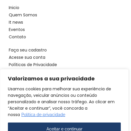
Inicio
Quem Somos
It news
Eventos
Contato
Faça seu cadastro
Acesse sua conta
Políticas de Privacidade
Entre em contato
Valorizamos a sua privacidade
WhatsApp: 11 96923 4699
Usamos cookies para melhorar sua experiência de
Email: atendimento@itbrandsbr.com
navegação, veicular anúncios ou conteúdo
personalizado e analisar nosso tráfego. Ao clicar em
“Aceitar e continuar”, você concorda a
nossa
Política de privacidade
© 2025 IT brands - Todos os direitos reservados. SANTA FOSCA
COMERCIO E SERVICOS LTDA CNPJ: 72.944.390/0001-69
Aceitar e continuar