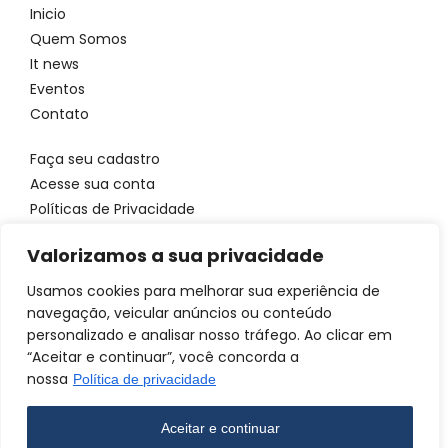
Inicio
Quem Somos
It news
Eventos
Contato
Faça seu cadastro
Acesse sua conta
Políticas de Privacidade
Entre em contato
Valorizamos a sua privacidade
WhatsApp: 11 96923 4699
Usamos cookies para melhorar sua experiência de
Email: atendimento@itbrandsbr.com
navegação, veicular anúncios ou conteúdo
personalizado e analisar nosso tráfego. Ao clicar em
“Aceitar e continuar”, você concorda a
nossa
Política de privacidade
© 2025 IT brands - Todos os direitos reservados. SANTA FOSCA
COMERCIO E SERVICOS LTDA CNPJ: 72.944.390/0001-69
Aceitar e continuar